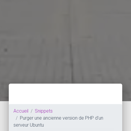
Accueil
Snippets
Purger une ancienne version de PHP d'un
serveur Ubuntu