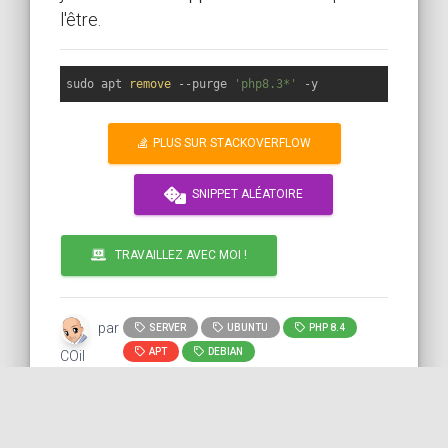
l'être.
sudo apt 
remove
 --purge 
'php8.3*'
PLUS SUR STACKOVERFLOW
SNIPPET ALÉATOIRE
TRAVAILLEZ AVEC MOI !
par
SERVER
UBUNTU
PHP 8.4
APT
DEBIAN
COil