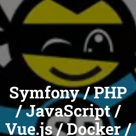
Symfony / PHP
/ JavaScript /
Vue.js / Docker /