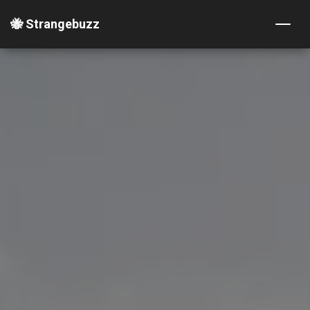
🐝 Strangebuzz