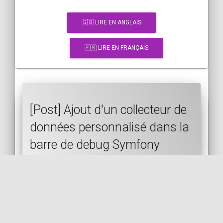
🇬🇧 LIRE EN ANGLAIS
🇫🇷 LIRE EN FRANÇAIS
[Post] Ajout d'un collecteur de
données personnalisé dans la
barre de debug Symfony
SYMFONY
DEBUG
PROFILER
EXPÉRIENCE DÉVELOPPEUR (DX)
DEV
🇬🇧 LIRE EN ANGLAIS