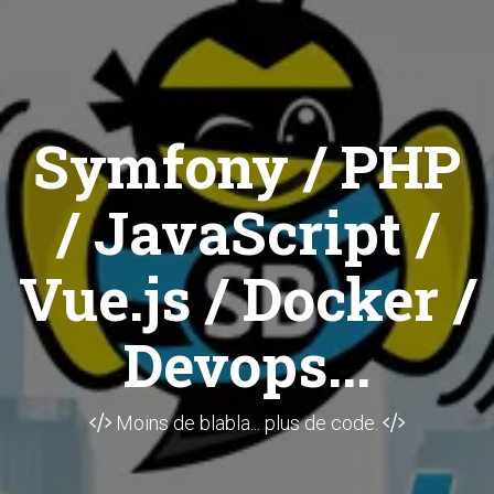
Symfony / PHP
/ JavaScript /
Vue.js / Docker /
Devops...
Moins de blabla... plus de code.