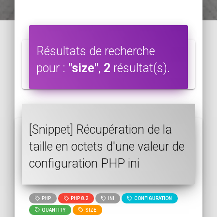
Résultats de recherche
pour :
"size"
,
2
résultat(s).
[Snippet] Récupération de la
taille en octets d'une valeur de
configuration PHP ini
PHP
PHP 8.2
INI
CONFIGURATION
QUANTITY
SIZE