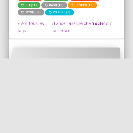
GIT (11)
BASH (11)
DEVOPS (10)
MYSQL (9)
ROUTING (8)
» Voir tous les
» Lancer la recherche "
route
" sur
tags
tout le site.
Récupérer la liste de toutes les
routes d'une application
Symfony
Dans ce bout de code, nous voyons
comment récupérer la liste de toutes les
routes d'une application Symfony. Ici, on
affiche les r...