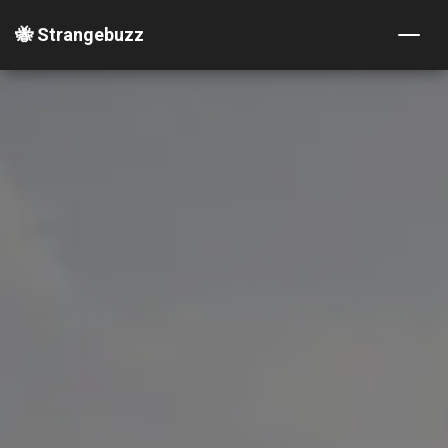
🐝 Strangebuzz