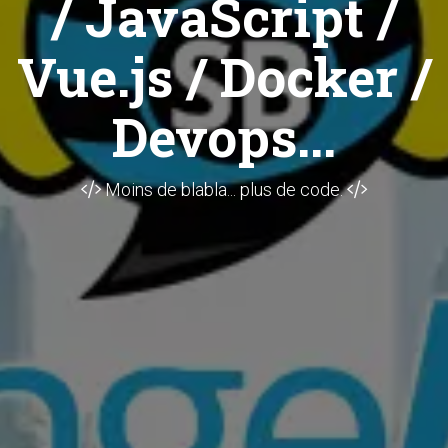
/ JavaScript /
Vue.js / Docker /
Devops...
Moins de blabla... plus de code.