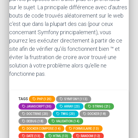
sur le sujet. La principale différence avec d'autres
bouts de code trouvés aléatoirement sur le web
c'est que dans la plupart des cas (pour ceux
concernant Symfony principalement), vous
pourrez les exécuter directement à partir de ce
site afin de vérifier qu'ils fonctionnent bien ™ et
éviter la frustration de croire avoir trouvé une
solution à votre problème alors qu'elle ne
fonctionne pas.
TAGS
PHP (120)
SYMFONY (113)
JAVASCRIPT (30)
ARRAY (23)
STRING (21)
DOCTRINE (20)
TWIG (20)
DOCKER (18)
DEBUG (18)
VALIDATION (14)
DOCKER COMPOSE (14)
FORMULAIRE (13)
DATE (13)
HTML (13)
RANDOM (12)