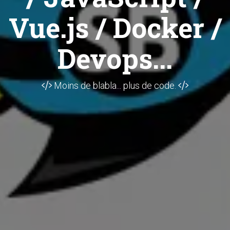
Vue.js / Docker /
Devops...
Moins de blabla... plus de code.