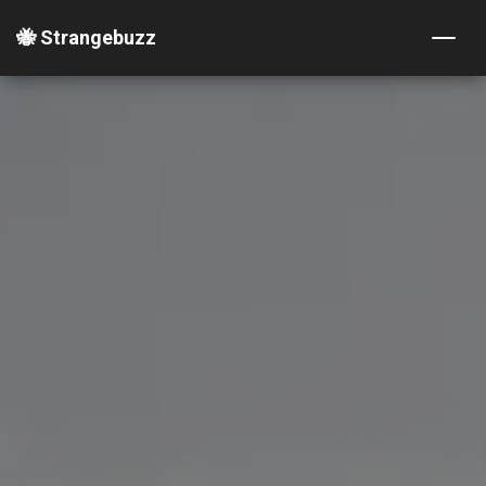
🐝 Strangebuzz