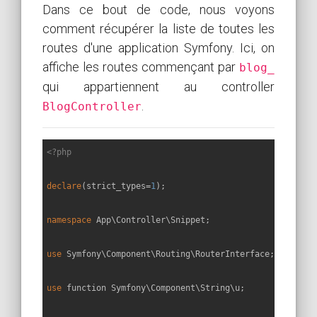
Dans ce bout de code, nous voyons
comment récupérer la liste de toutes les
routes d'une application Symfony. Ici, on
affiche les routes commençant par
blog_
qui appartiennent au controller
.
BlogController
<?php
declare
(strict_types=
1
);

namespace
App
\
Controller
\
Snippet
;

use
Symfony
\
Component
\
Routing
\
RouterInterface
;

use
function
Symfony
\
Component
\
String
\
u
;
