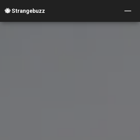
🐝 Strangebuzz