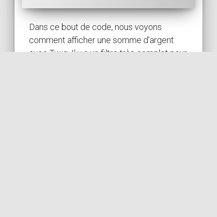
Dans ce bout de code, nous voyons
comment afficher une somme d'argent
avec Twig. Il y a un filtre très complet pour
ça et il gère ...
TWIG
PUBLIÉ LE 25/02/2023 • ACTUALISÉ LE 25/02/2023
VOIR LE CODE
par
TWIG
MONEY
I18N
FORMAT
CURRENCY
COil
Désactivation des traductions