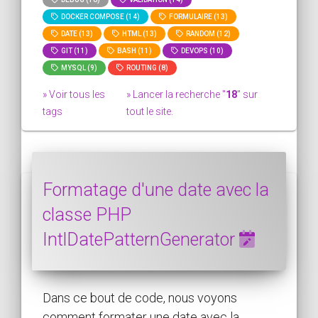
DOCKER COMPOSE (14)
FORMULAIRE (13)
DATE (13)
HTML (13)
RANDOM (12)
GIT (11)
BASH (11)
DEVOPS (10)
MYSQL (9)
ROUTING (8)
» Voir tous les
» Lancer la recherche "
18
" sur
tags
tout le site.
Formatage d'une date avec la
classe PHP
IntlDatePatternGenerator
Dans ce bout de code, nous voyons
comment formater une date avec la