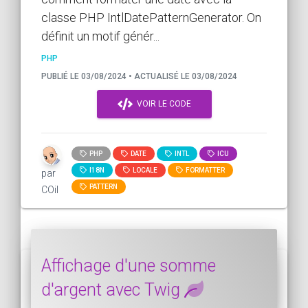
classe PHP IntlDatePatternGenerator. On
définit un motif génér...
PHP
PUBLIÉ LE 03/08/2024 • ACTUALISÉ LE 03/08/2024
VOIR LE CODE
PHP
DATE
INTL
ICU
I18N
LOCALE
FORMATTER
par
PATTERN
COil
Affichage d'une somme
d'argent avec Twig