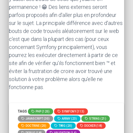
permanence ! 😁 Des liens externes seront
parfois proposés afin d'aller plus en profondeur
sur le sujet. La principale différence avec d'autres
bouts de code trouvés aléatoirement sur le web
c'est que dans la plupart des cas (pour ceux
concernant Symfony principalement), vous
pourrez les exécuter directement à partir de ce
site afin de vérifier qu'ils fonctionnent bien ™ et
éviter la frustration de croire avoir trouvé une
solution à votre problème alors qu'elle ne
fonctionne pas.
TAGS
PHP (120)
SYMFONY (113)
JAVASCRIPT (30)
ARRAY (23)
STRING (21)
DOCTRINE (20)
TWIG (20)
DOCKER (18)
DEBUG (18)
VALIDATION (14)