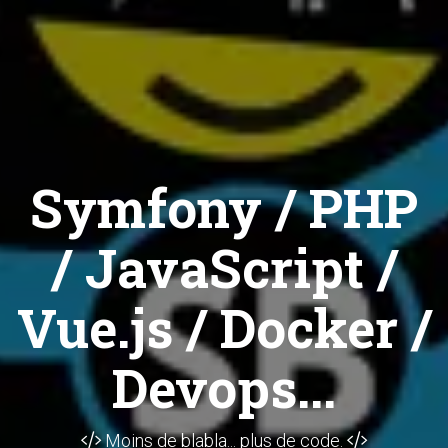
Symfony / PHP
/ JavaScript /
Vue.js / Docker /
Devops...
Moins de blabla... plus de code.