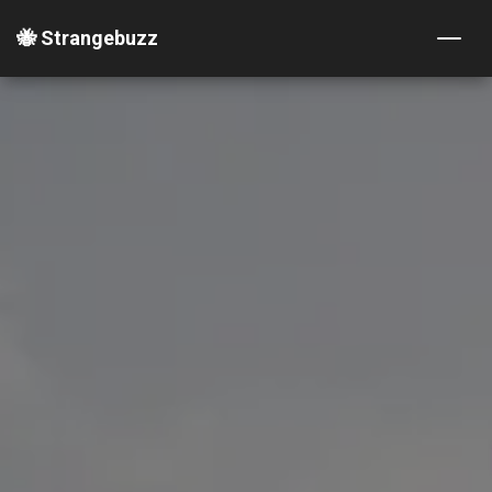
🐝 Strangebuzz