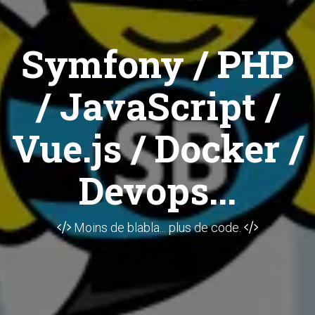
Symfony / PHP
/ JavaScript /
Vue.js / Docker /
Devops...
Moins de blabla... plus de code.