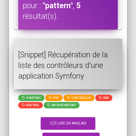
pour :
"pattern"
,
5
résultat(s).
[Snippet] Récupération de la
liste des contrôleurs d'une
application Symfony
SYMFONY
PHP
CONTRÔLEUR
ADR
ROUTING
MICROSYMFONY
🇬🇧 LIRE EN ANGLAIS