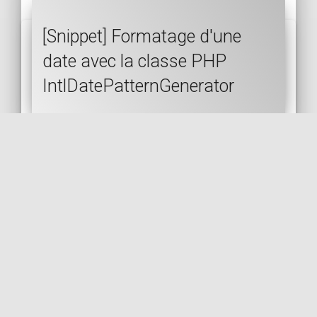
[Snippet] Formatage d'une
date avec la classe PHP
IntlDatePatternGenerator
PHP
DATE
INTL
ICU
I18N
LOCALE
FORMATTER
PATTERN
🇬🇧 LIRE EN ANGLAIS
🇫🇷 LIRE EN FRANÇAIS