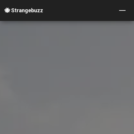
🐝 Strangebuzz