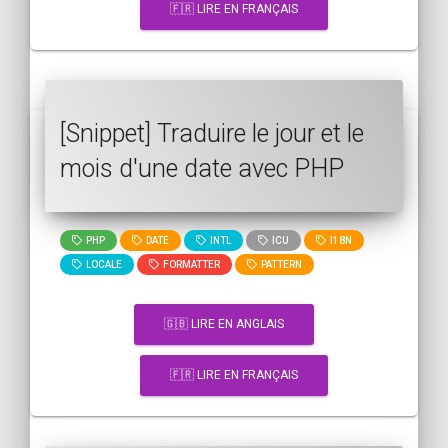
🇫🇷 LIRE EN FRANÇAIS
[Snippet] Traduire le jour et le
mois d'une date avec PHP
PHP
DATE
INTL
ICU
I18N
LOCALE
FORMATTER
PATTERN
🇬🇧 LIRE EN ANGLAIS
🇫🇷 LIRE EN FRANÇAIS