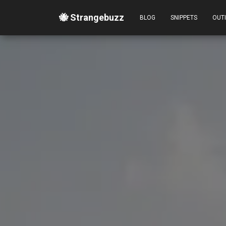
🐝 Strangebuzz
BLOG
SNIPPETS
OUT