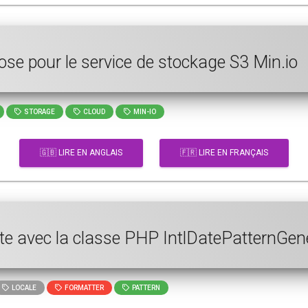
ose pour le service de stockage S3 Min.io
STORAGE
CLOUD
MIN-IO
🇬🇧 LIRE EN ANGLAIS
🇫🇷 LIRE EN FRANÇAIS
te avec la classe PHP IntlDatePatternGen
LOCALE
FORMATTER
PATTERN