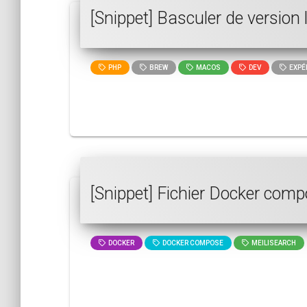
[Snippet] Basculer de versio
PHP
BREW
MACOS
DEV
EXPÉR
[Snippet] Fichier Docker comp
DOCKER
DOCKER COMPOSE
MEILISEARCH