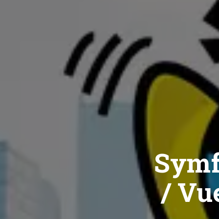
Symf
/ Vue