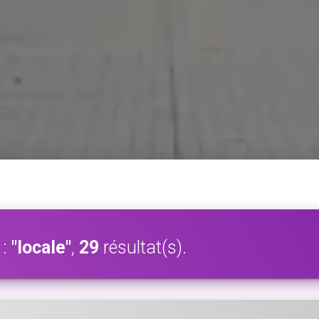
 :
"locale"
,
29
résultat(s).