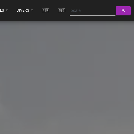
ILS
DIVERS
🇫🇷
🇬🇧