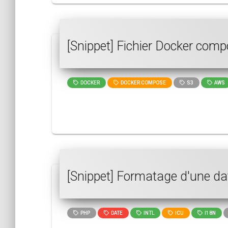
[Snippet] Fichier Docker comp
DOCKER
DOCKER COMPOSE
S3
AWS
[Snippet] Formatage d'une da
PHP
DATE
INTL
ICU
I18N