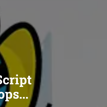
cript
ops...