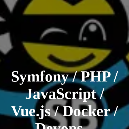
Symfony / PHP /
JavaScript /
Vue.js / Docker /
Devops...