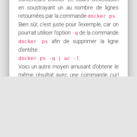
en soustrayant un au nombre de lignes
retournées par la commande
.
docker ps
Bien sûr, c'est juste pour l'exemple, car on
pourrait utiliser l'option
de la commande
-q
afin de supprimer la ligne
docker ps
d'entête :
docker ps -q | wc -l
Voici un autre moyen amusant d'obtenir le
même résultat avec une commande curl
locale !
curl --unix-socket
/var/run/docker.sock
http://localhost/containers/json
| jq 'length'