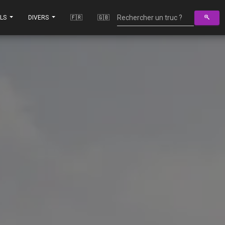
ILS
DIVERS
🇫🇷
🇬🇧