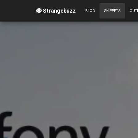
🐝 Strangebuzz
BLOG
SNIPPETS
OUT