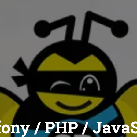
ony / PHP / JavaS