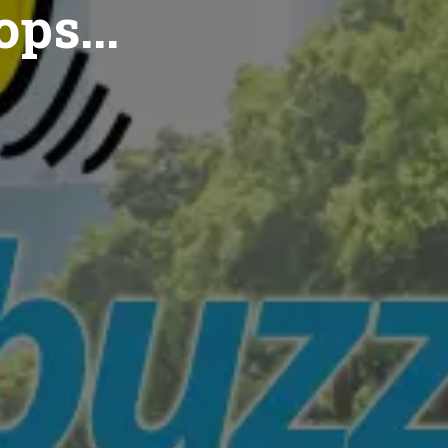
ops...