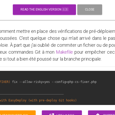
READ THE ENGLISH VERSION 🇬🇧
CLOSE
comment mettre en place des vérifications de pré-déploiem
poussées. C'est quelque chose qui m'ait arrivé dans le pa
oie. À part que j'ai oublié de commiter un fichier ou de pou
es deux commandes Git à mon
Makefile
pour empêcher ceci. 
e si tout a bien été poussé sur la branche principale.
FIXER)
 fix --allow-risky=yes --config=php-cs-fixer.php

————————————————————————————————————
with EasyDeploy (with pre-deploy Git hooks)