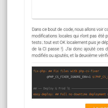
Dans ce bout de code, nous allons voir 
modifications locales qui n'ont pas été 
tests ; tout est OK localement puis je dépl
de la CI passe !). J'ai donc ajouté c
modifiés ou ajoutés, et la deuxième vérifi
fix-php: ## Fix files with php-cs-fixer
	@PHP_CS_FIXER_IGNORE_ENV=1 
$(PHP_CS_
## —— Deploy & Prod 🚀 —————————————————————
easy-deploy: ## Full no-downtime deployment 