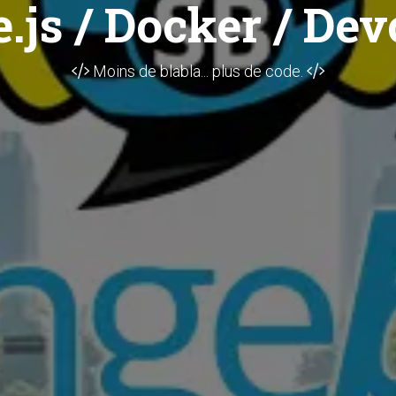
.js / Docker / Dev
Moins de blabla... plus de code.