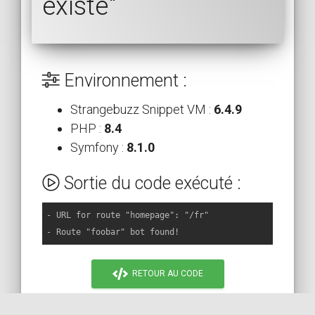
existe"
Environnement :
Strangebuzz Snippet VM :
6.4.9
PHP :
8.4
Symfony :
8.1.0
Sortie du code exécuté :
- URL for route "homepage": "/fr"

- Route "foobar" bot found!
RETOUR AU CODE
PLUS SUR STACKOVERFLOW