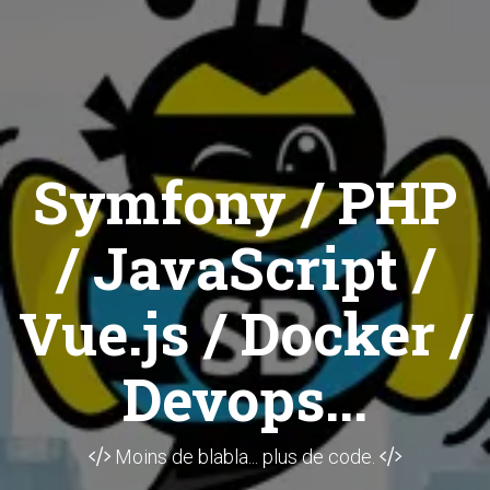
Symfony / PHP
/ JavaScript /
Vue.js / Docker /
Devops...
Moins de blabla... plus de code.