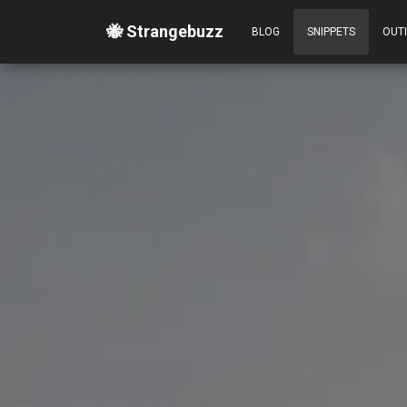
🐝 Strangebuzz
BLOG
SNIPPETS
OUT