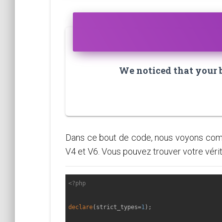
We noticed that your br
Dans ce bout de code, nous voyons comm
V4 et V6. Vous pouvez trouver votre véri
<?php
declare
(strict_types=
1
);
