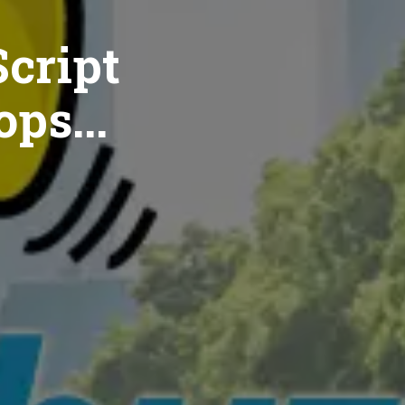
cript
ops...