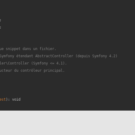
;

ue snippet dans un fichier.

Symfony étendant AbstractController (depuis Symfony 4.2)

ler\Controller (Symfony <= 4.1).

ucteur du contrôleur principal.

est
): 
void
s::anonymize(
$request
->getClientIp() ?? 
'127.0.0.1'
);
