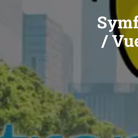
Symf
/ Vue