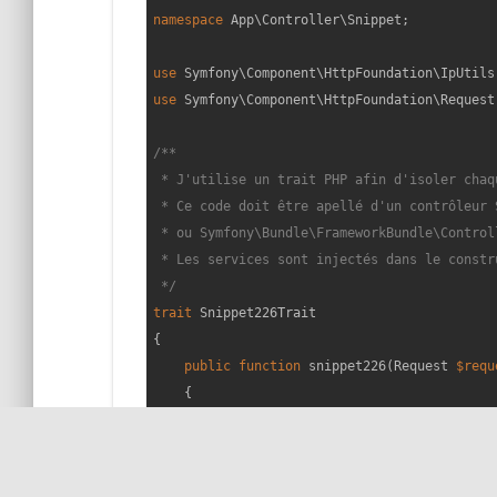
namespace
App
\
Controller
\
Snippet
;

use
Symfony
\
Component
\
HttpFoundation
\
IpUtils
use
Symfony
\
Component
\
HttpFoundation
\
Request
/**

 * J'utilise un trait PHP afin d'isoler chaq
 * Ce code doit être apellé d'un contrôleur 
 * ou Symfony\Bundle\FrameworkBundle\Control
 * Les services sont injectés dans le constr
 */
trait
Snippet226Trait
{

public
function
snippet226
(
Request 
$requ
{

echo
'You anonymized IP is: '
.IpUtil
// That's it! 😁