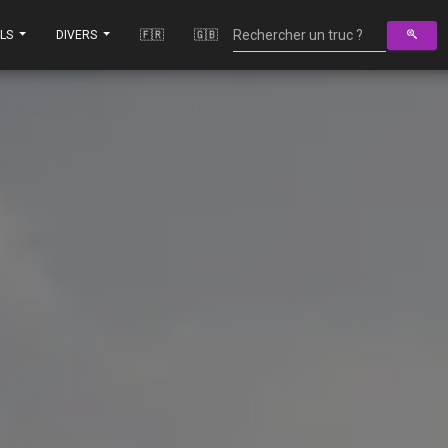
ILS
DIVERS
🇫🇷
🇬🇧