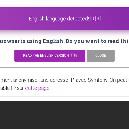
English language detected! 🇬🇧
owser is using English. Do you want to read thi
READ THE ENGLISH VERSION 🇬🇧
CLOSE
ent anonymiser une adresse IP avec Symfony. On peut ut
table IP sur
cette page
.