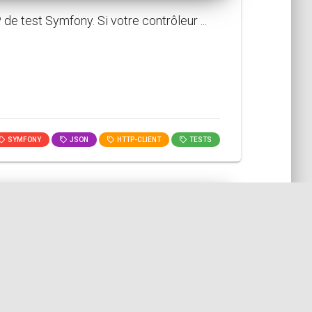
 test Symfony. Si votre contrôleur ...
SYMFONY
JSON
HTTP-CLIENT
TESTS
llons utiliser la fonction PHPUn...