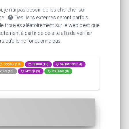
, je n'ai pas besoin de les chercher sur
ce ! 😁 Des liens externes seront parfois
ode trouvés aléatoirement sur le web c'est que
ement à partir de ce site afin de vérifier
rs qu'elle ne fonctionne pas.
DOCKER (18)
DEBUG (18)
VALIDATION (14)
VOPS (10)
MYSQL (9)
ROUTING (8)