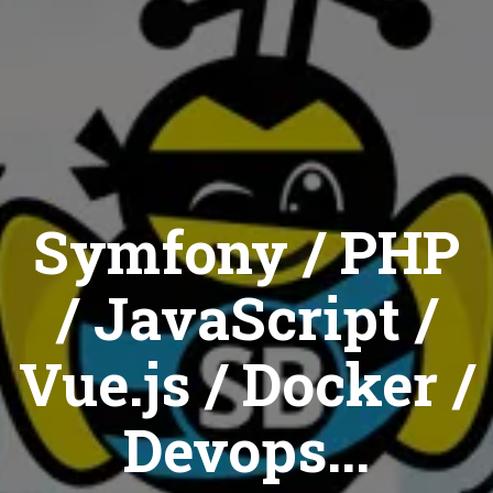
Symfony / PHP
/ JavaScript /
Vue.js / Docker /
Devops...