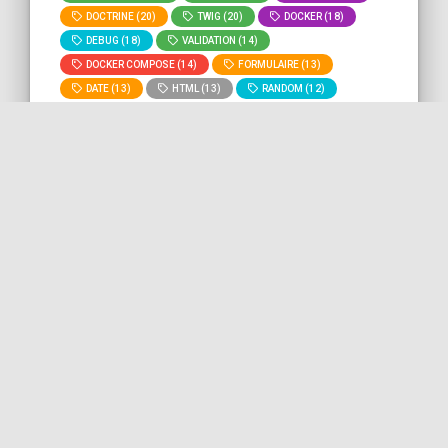
DOCTRINE (20)
TWIG (20)
DOCKER (18)
DEBUG (18)
VALIDATION (14)
DOCKER COMPOSE (14)
FORMULAIRE (13)
DATE (13)
HTML (13)
RANDOM (12)
GIT (11)
BASH (11)
DEVOPS (10)
MYSQL (9)
ROUTING (8)
» Voir tous les
» Lancer la recherche "
testing
" sur
tags
tout le site.
Tester du code PHP brut avec
le serveur web interne
Dans ce bout de code, nous allons voir