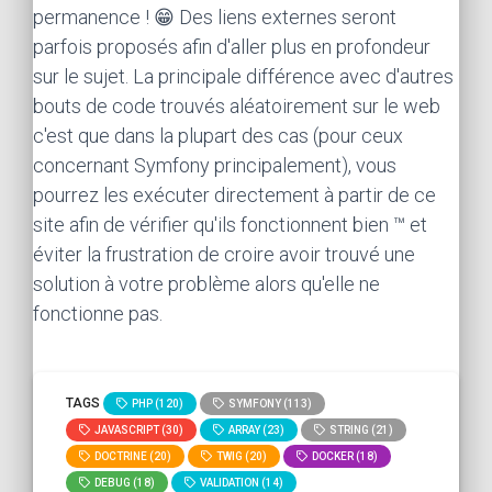
permanence ! 😁 Des liens externes seront
parfois proposés afin d'aller plus en profondeur
sur le sujet. La principale différence avec d'autres
bouts de code trouvés aléatoirement sur le web
c'est que dans la plupart des cas (pour ceux
concernant Symfony principalement), vous
pourrez les exécuter directement à partir de ce
site afin de vérifier qu'ils fonctionnent bien ™ et
éviter la frustration de croire avoir trouvé une
solution à votre problème alors qu'elle ne
fonctionne pas.
TAGS
PHP (120)
SYMFONY (113)
JAVASCRIPT (30)
ARRAY (23)
STRING (21)
DOCTRINE (20)
TWIG (20)
DOCKER (18)
DEBUG (18)
VALIDATION (14)