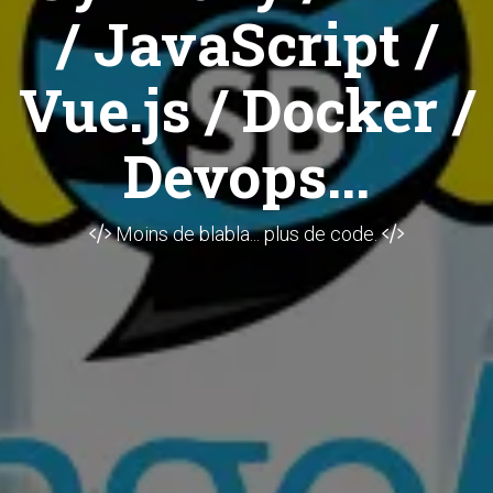
/ JavaScript /
Vue.js / Docker /
Devops...
Moins de blabla... plus de code.