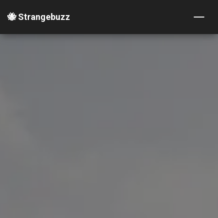
🐝 Strangebuzz