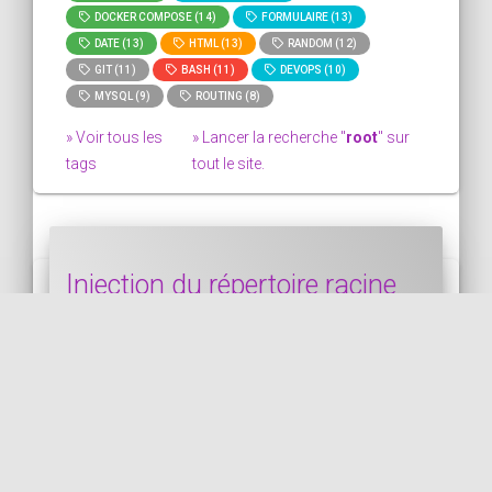
DOCKER COMPOSE (14)
FORMULAIRE (13)
DATE (13)
HTML (13)
RANDOM (12)
GIT (11)
BASH (11)
DEVOPS (10)
MYSQL (9)
ROUTING (8)
» Voir tous les
» Lancer la recherche "
root
" sur
tags
tout le site.
Injection du répertoire racine
d'un projet Symfony dans vos
services avec un attribut PHP
Dans le snippet précédent, nous avons vu