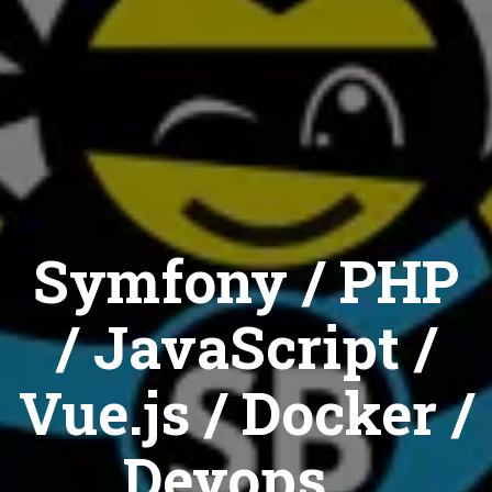
Symfony / PHP
/ JavaScript /
Vue.js / Docker /
Devops...