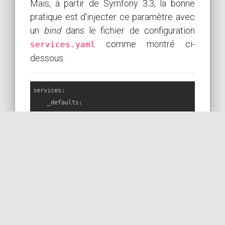
Mais, à partir de Symfony 3.3, la bonne
pratique est d'injecter ce paramètre avec
un
bind
dans le fichier de configuration
comme montré ci-
services.yaml
dessous.
services:
_defaults:
bind:
string
$projectDir:
'%kernel.project_dir%'
# // then inject in your services with:
# public class myService
# {
#       public function __construct(string $pr
#       {