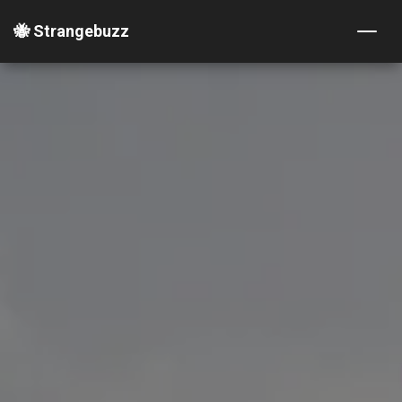
🐝 Strangebuzz