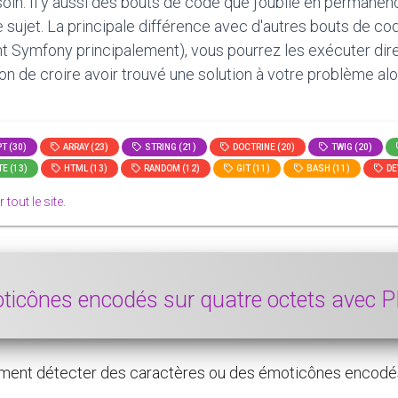
oin. Il y aussi des bouts de code que j'oublie en permanen
le sujet. La principale différence avec d'autres bouts de c
t Symfony principalement), vous pourrez les exécuter direct
tion de croire avoir trouvé une solution à votre problème alo
T (30)
ARRAY (23)
STRING (21)
DOCTRINE (20)
TWIG (20)
E (13)
HTML (13)
RANDOM (12)
GIT (11)
BASH (11)
DE
r tout le site.
oticônes encodés sur quatre octets avec
ent détecter des caractères ou des émoticônes encodés 