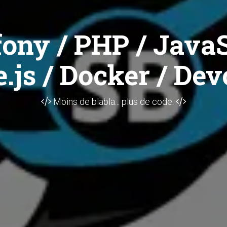
ony / PHP / JavaS
.js / Docker / Dev
Moins de blabla... plus de code.