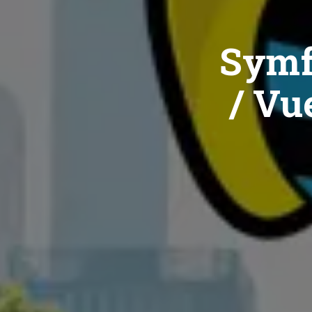
Symf
/ Vue