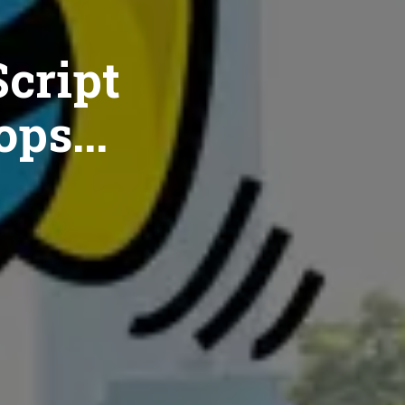
cript
ops...