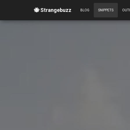
🐝 Strangebuzz
BLOG
SNIPPETS
OUT