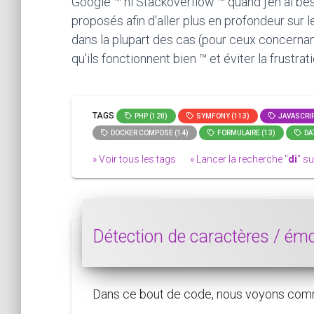
Google ™ ni Stackoverflow ™ quand j'en ai bes
proposés afin d'aller plus en profondeur sur 
dans la plupart des cas (pour ceux concernan
qu'ils fonctionnent bien ™ et éviter la frustra
TAGS
PHP (120)
SYMFONY (113)
JAVASCRIP
DOCKER COMPOSE (14)
FORMULAIRE (13)
DAT
» Voir tous les tags
» Lancer la recherche "
di
" su
Détection de caractères / ém
Dans ce bout de code, nous voyons comm
...