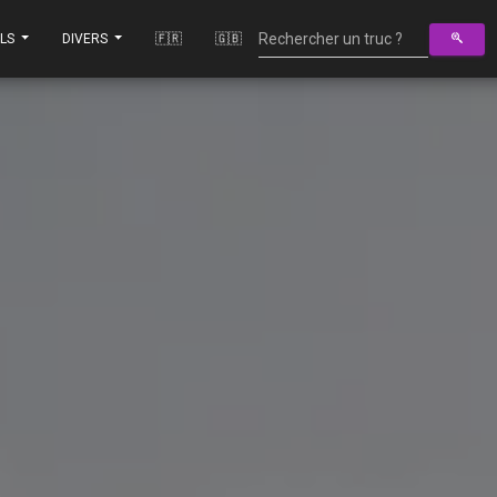
ILS
DIVERS
🇫🇷
🇬🇧