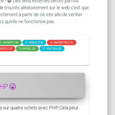
ce ! 😁 Des liens externes seront parfois
ode trouvés aléatoirement sur le web c'est que
ement à partir de ce site afin de vérifier
rs qu'elle ne fonctionne pas.
DOCKER (18)
DEBUG (18)
VALIDATION (14)
VOPS (10)
MYSQL (9)
ROUTING (8)
 PHP
sur quatre octets avec PHP. Cela peut