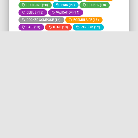
DOCTRINE (20)
TWIG (20)
DOCKER (18)
DEBUG (18)
VALIDATION (14)
DOCKER COMPOSE (14)
FORMULAIRE (13)
DATE (13)
HTML (13)
RANDOM (12)
GIT (11)
BASH (11)
DEVOPS (10)
MYSQL (9)
ROUTING (8)
» Voir tous
» Lancer la recherche "
characters
"
les tags
sur tout le site.
Voir les caractères cachés
avec Neovim
Ce bout de code nous montre comment