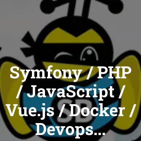
Symfony / PHP
/ JavaScript /
Vue.js / Docker /
Devops...