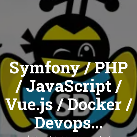
Symfony / PHP
/ JavaScript /
Vue.js / Docker /
Devops...