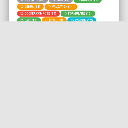
DEBUG (18)
VALIDATION (14)
DOCKER COMPOSE (14)
FORMULAIRE (13)
DATE (13)
HTML (13)
RANDOM (12)
GIT (11)
BASH (11)
DEVOPS (10)
MYSQL (9)
ROUTING (8)
» Voir tous les
» Lancer la recherche "
arm64
" sur
tags
tout le site.
Mise à jour de Castor pour les
processeurs Apple arm64
Dans ce bout de code, nous voyons
comment mettre à jour Castor sur un Mac