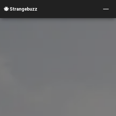
🐝 Strangebuzz