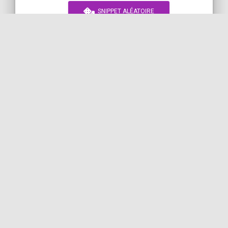
SNIPPET ALÉATOIRE
TRAVAILLEZ AVEC MOI !
par
CASTOR
ARM64
MAKE
MACOS
APPLE
COil
A vous de jouer !
Ces articles vous ont été utiles ? Vous
pouvez m'aider à votre tour de plusieurs
manières : (cliquez sur le lien "reply" dans à
droite pour me contacter
)