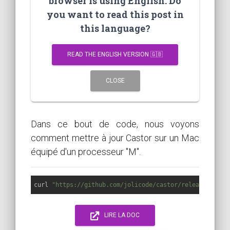
browser is using English. Do
you want to read this post in
this language?
READ THE ENGLISH VERSION 🇬🇧
CLOSE
Dans ce bout de code, nous voyons
comment mettre à jour Castor sur un Mac
équipé d'un processeur "M".
curl 
"https://github.com/jolicode/castor/releases/late
LIRE LA DOC