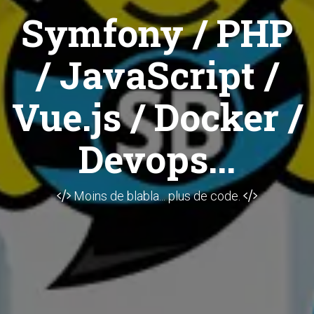
Symfony / PHP
/ JavaScript /
Vue.js / Docker /
Devops...
Moins de blabla... plus de code.