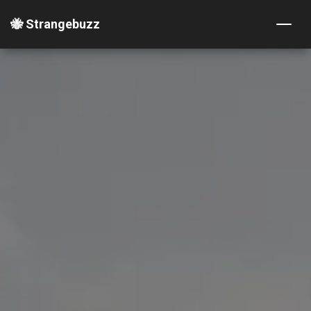
🐝 Strangebuzz