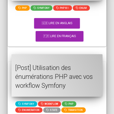
PHP
SYMFONY
PHP 8.1
ENUM
🇬🇧 LIRE EN ANGLAIS
🇫🇷 LIRE EN FRANÇAIS
[Post] Utilisation des
énumérations PHP avec vos
workflow Symfony
SYMFONY
WORKFLOW
PHP
ENUMERATION
STATE
TRANSITION