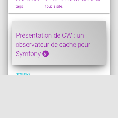
tags
tout le site.
Présentation de CW : un
observateur de cache pour
Symfony
SYMFONY
PUBLIÉ LE 15/05/2020 • ACTUALISÉ LE 05/12/2020
Dans cet article, je vais vous présenter Cw
qui est un acronyme pour "Cache
Watcher", littéralement un "observateur de
cache". Cw est un petit programme Go
(Golang) qui observe vos fichiers Symfony