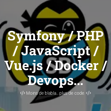
Symfony / PHP
/ JavaScript /
Vue.js / Docker /
Devops...
Moins de blabla... plus de code.