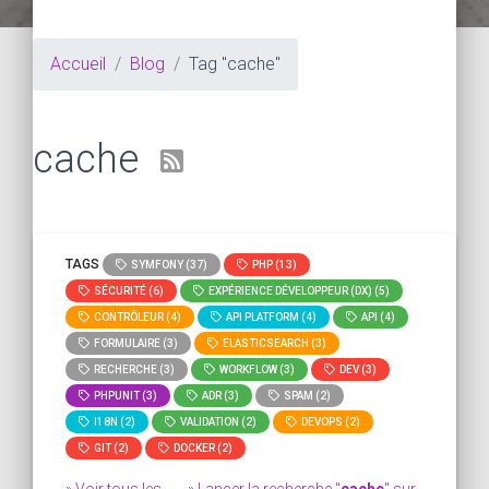
Accueil
Blog
Tag "cache"
cache
TAGS
SYMFONY (37)
PHP (13)
SÉCURITÉ (6)
EXPÉRIENCE DÉVELOPPEUR (DX) (5)
CONTRÔLEUR (4)
API PLATFORM (4)
API (4)
FORMULAIRE (3)
ELASTICSEARCH (3)
RECHERCHE (3)
WORKFLOW (3)
DEV (3)
PHPUNIT (3)
ADR (3)
SPAM (2)
I18N (2)
VALIDATION (2)
DEVOPS (2)
GIT (2)
DOCKER (2)
» Voir tous les
» Lancer la recherche "
cache
" sur