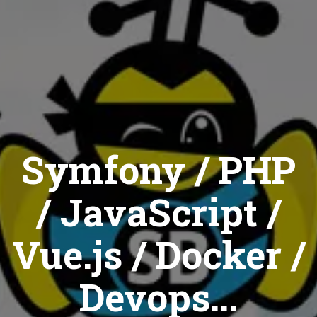
Symfony / PHP
/ JavaScript /
Vue.js / Docker /
Devops...