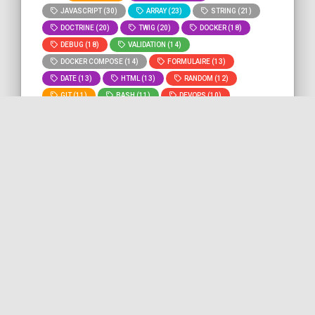
JAVASCRIPT (30)
ARRAY (23)
STRING (21)
DOCTRINE (20)
TWIG (20)
DOCKER (18)
DEBUG (18)
VALIDATION (14)
DOCKER COMPOSE (14)
FORMULAIRE (13)
DATE (13)
HTML (13)
RANDOM (12)
GIT (11)
BASH (11)
DEVOPS (10)
MYSQL (9)
ROUTING (8)
» Voir tous
» Lancer la recherche "
var-
les tags
dumper
" sur tout le site.
Forcer la sortie des fonctions
de debug Symfony pour le
terminal