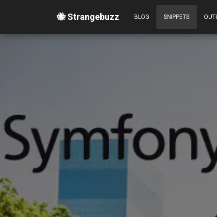
🐝 Strangebuzz
BLOG
SNIPPETS
OUT