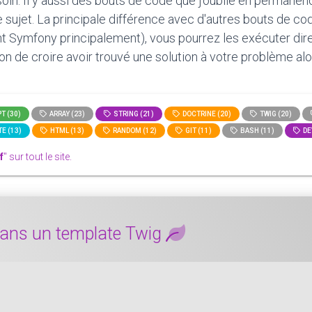
oin. Il y aussi des bouts de code que j'oublie en permanen
le sujet. La principale différence avec d'autres bouts de c
t Symfony principalement), vous pourrez les exécuter direct
tion de croire avoir trouvé une solution à votre problème alo
T (30)
ARRAY (23)
STRING (21)
DOCTRINE (20)
TWIG (20)
E (13)
HTML (13)
RANDOM (12)
GIT (11)
BASH (11)
DE
f
" sur tout le site.
 dans un template Twig
mment Tester le type d'une variable dans un template Twig.