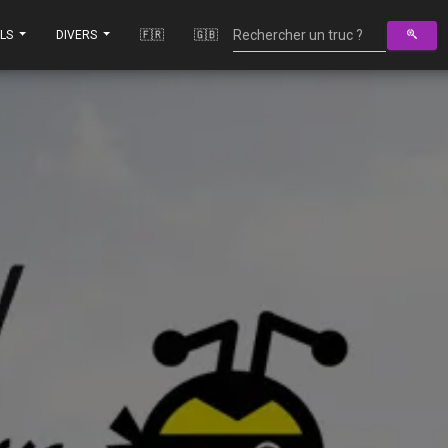
ILS
DIVERS
🇫🇷
🇬🇧