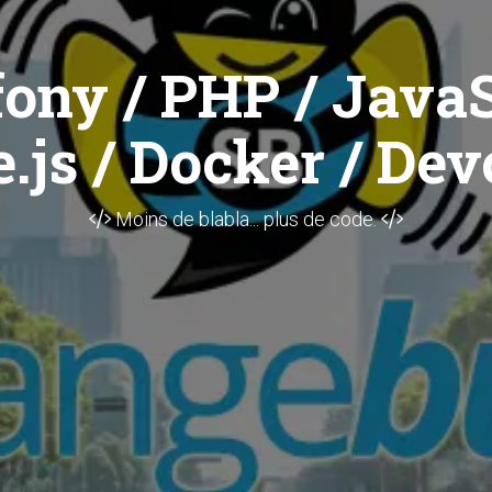
ony / PHP / JavaS
.js / Docker / Dev
Moins de blabla... plus de code.