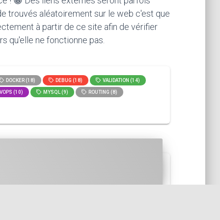
ce ! 😁 Des liens externes seront parfois
ode trouvés aléatoirement sur le web c'est que
ement à partir de ce site afin de vérifier
rs qu'elle ne fonctionne pas.
DOCKER (18)
DEBUG (18)
VALIDATION (14)
VOPS (10)
MYSQL (9)
ROUTING (8)
 Pour ce faire nous allons crée...