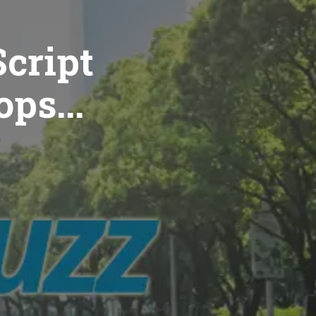
cript
ops...