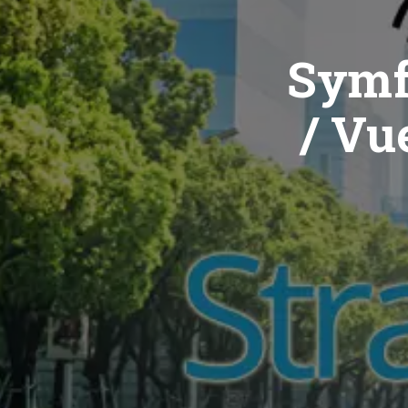
Symf
/ Vue