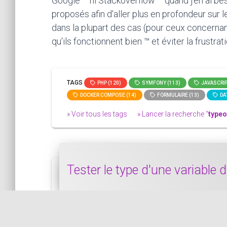
Google ™ ni Stackoverflow ™ quand j'en ai bes
proposés afin d'aller plus en profondeur sur 
dans la plupart des cas (pour ceux concernan
qu'ils fonctionnent bien ™ et éviter la frustra
TAGS
PHP (120)
SYMFONY (113)
JAVASCRIP
DOCKER COMPOSE (14)
FORMULAIRE (13)
DAT
» Voir tous les tags
» Lancer la recherche "
typeo
Tester le type d'une variable
Dans ce bout de code, nous allons voir co