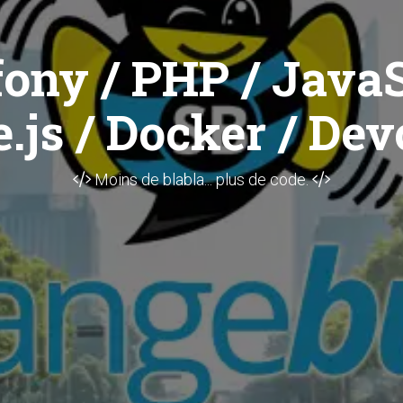
ony / PHP / JavaS
.js / Docker / Dev
Moins de blabla... plus de code.