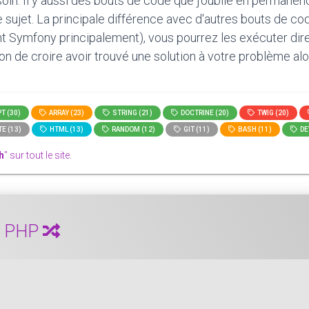
oin. Il y aussi des bouts de code que j'oublie en permanen
le sujet. La principale différence avec d'autres bouts de c
t Symfony principalement), vous pourrez les exécuter direct
tion de croire avoir trouvé une solution à votre problème alo
T (30)
ARRAY (23)
STRING (21)
DOCTRINE (20)
TWIG (20)
E (13)
HTML (13)
RANDOM (12)
GIT (11)
BASH (11)
DE
h
" sur tout le site.
ec PHP
ent permuter deux variables avec PHP. ...