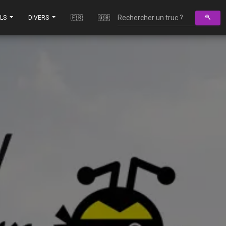
ILS
DIVERS
🇫🇷
🇬🇧