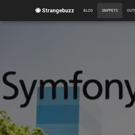
🐝 Strangebuzz
BLOG
SNIPPETS
OUT