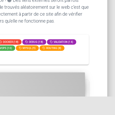
ce ! 😁 Des liens externes seront parfois
ode trouvés aléatoirement sur le web c'est que
ement à partir de ce site afin de vérifier
rs qu'elle ne fonctionne pas.
DOCKER (18)
DEBUG (18)
VALIDATION (14)
VOPS (10)
MYSQL (9)
ROUTING (8)