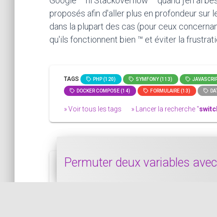
Google ™ ni Stackoverflow ™ quand j'en ai bes
proposés afin d'aller plus en profondeur sur 
dans la plupart des cas (pour ceux concernan
qu'ils fonctionnent bien ™ et éviter la frustra
TAGS
PHP (120)
SYMFONY (113)
JAVASCRIP
DOCKER COMPOSE (14)
FORMULAIRE (13)
DAT
» Voir tous les tags
» Lancer la recherche "
switc
Permuter deux variables av
Dans ce bout de code, nous voyons comm