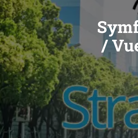
Symf
/ Vue