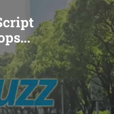
cript
ops...