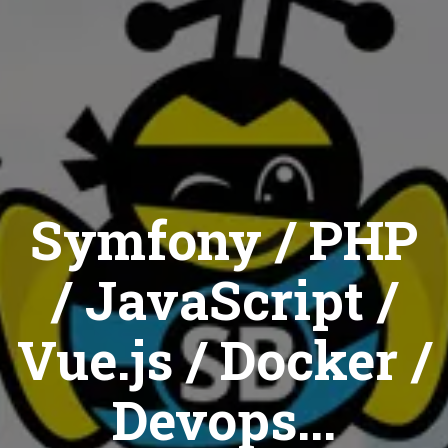
Symfony / PHP
/ JavaScript /
Vue.js / Docker /
Devops...