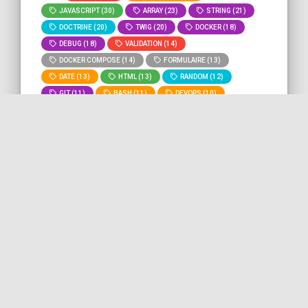
JAVASCRIPT (30)
ARRAY (23)
STRING (21)
DOCTRINE (20)
TWIG (20)
DOCKER (18)
DEBUG (18)
VALIDATION (14)
DOCKER COMPOSE (14)
FORMULAIRE (13)
DATE (13)
HTML (13)
RANDOM (12)
GIT (11)
BASH (11)
DEVOPS (10)
MYSQL (9)
ROUTING (8)
» Voir tous
» Lancer la recherche "
operators
"
les tags
sur tout le site.
Utilisation de l'opérateur
d'assignement de fusion null
PHP