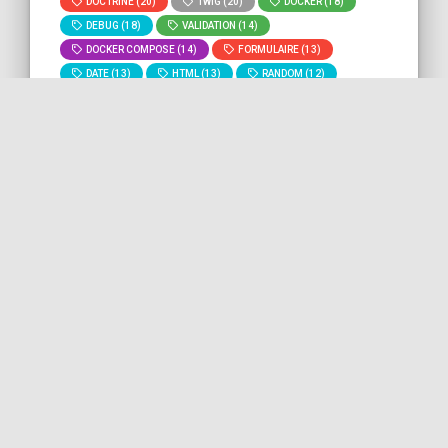
DOCTRINE (20)
TWIG (20)
DOCKER (18)
DEBUG (18)
VALIDATION (14)
DOCKER COMPOSE (14)
FORMULAIRE (13)
DATE (13)
HTML (13)
RANDOM (12)
GIT (11)
BASH (11)
DEVOPS (10)
MYSQL (9)
ROUTING (8)
» Voir tous les
» Lancer la recherche "
npm
" sur
tags
tout le site.
Forcer Yarn à vérifier et
installer les dépendances
C'est quelque chose à savoir à propos de
Yarn. Quand on lance un install (alors