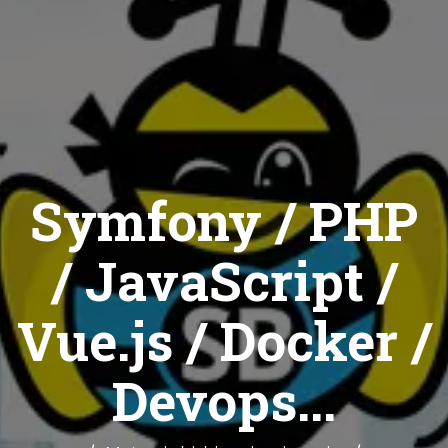
Symfony / PHP
/ JavaScript /
Vue.js / Docker /
Devops...