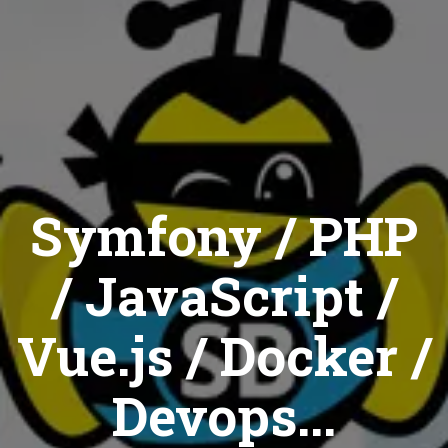
Symfony / PHP
/ JavaScript /
Vue.js / Docker /
Devops...