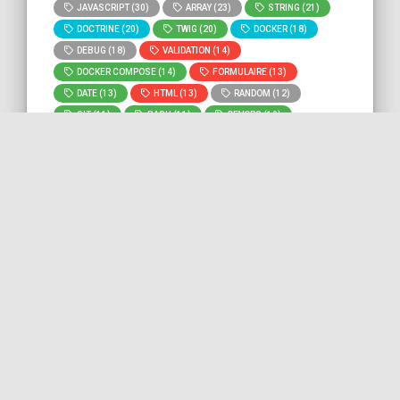
JAVASCRIPT (30)
ARRAY (23)
STRING (21)
DOCTRINE (20)
TWIG (20)
DOCKER (18)
DEBUG (18)
VALIDATION (14)
DOCKER COMPOSE (14)
FORMULAIRE (13)
DATE (13)
HTML (13)
RANDOM (12)
GIT (11)
BASH (11)
DEVOPS (10)
MYSQL (9)
ROUTING (8)
» Voir tous
» Lancer la recherche
les tags
"
normalization
" sur tout le site.
Convertir un tableau en objet
avec le sérialiseur Symfony
Dans ce bout de code, nous voyons