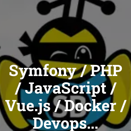
Symfony / PHP
/ JavaScript /
Vue.js / Docker /
Devops...