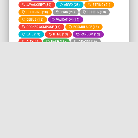
JAVASCRIPT (30)
ARRAY (23)
STRING (21)
DOCTRINE (20)
TWIG (20)
DOCKER (18)
DEBUG (18)
VALIDATION (14)
DOCKER COMPOSE (14)
FORMULAIRE (13)
DATE (13)
HTML (13)
RANDOM (12)
GIT (11)
BASH (11)
DEVOPS (10)
MYSQL (9)
ROUTING (8)
» Voir tous les
» Lancer la recherche "
jwt
" sur
tags
tout le site.
Tester un login JSON avec la
classe ApiTestCase d'API
Platform