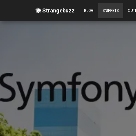
🐝 Strangebuzz
BLOG
SNIPPETS
OUT