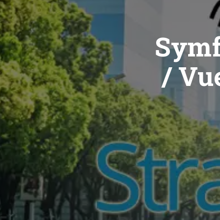
Symf
/ Vue