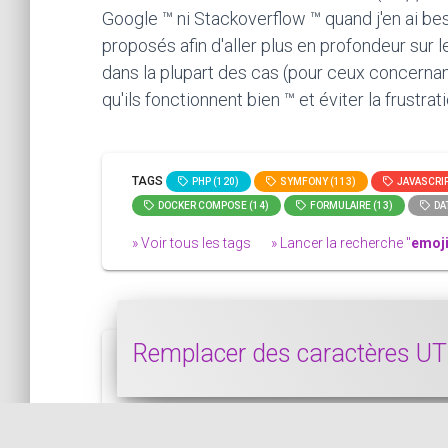
Google ™ ni Stackoverflow ™ quand j'en ai bes
proposés afin d'aller plus en profondeur sur 
dans la plupart des cas (pour ceux concernan
qu'ils fonctionnent bien ™ et éviter la frustra
TAGS
PHP (120)
SYMFONY (113)
JAVASCRIP
DOCKER COMPOSE (14)
FORMULAIRE (13)
DAT
» Voir tous les tags
» Lancer la recherche "
emoj
Remplacer des caractères U
Dans ce bout de code, nous voyons com