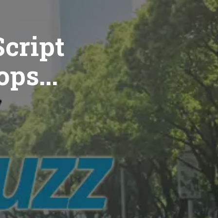
cript
ops...