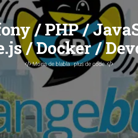
ony / PHP / JavaS
.js / Docker / Dev
Moins de blabla... plus de code.