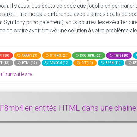
oin. Il y aussi des bouts de code que j'oublie en permanen
le sujet. La principale différence avec d'autres bouts de c
t Symfony principalement), vous pourrez les exécuter direct
tion de croire avoir trouvé une solution à votre problème alo
T (30)
ARRAY (23)
STRING (21)
DOCTRINE (20)
TWIG (20)
E (13)
HTML (13)
RANDOM (12)
GIT (11)
BASH (11)
DE
is
" sur tout le site.
TF8mb4 en entités HTML dans une chaîn
ment remplacer des caractères UTF8mb4 par des entités