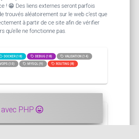
ce ! 😁 Des liens externes seront parfois
ode trouvés aléatoirement sur le web c'est que
ement à partir de ce site afin de vérifier
rs qu'elle ne fonctionne pas.
DOCKER (18)
DEBUG (18)
VALIDATION (14)
VOPS (10)
MYSQL (9)
ROUTING (8)
e avec PHP
 HTML dans une chaîne avec PHP. Ça