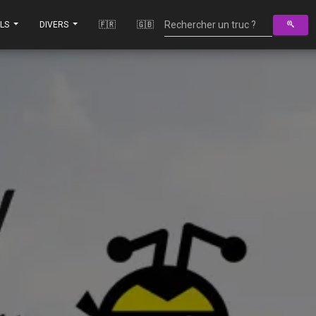
ILS
DIVERS
🇫🇷
🇬🇧