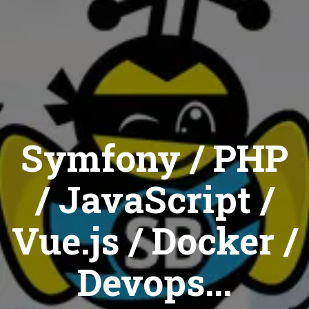
Symfony / PHP
/ JavaScript /
Vue.js / Docker /
Devops...