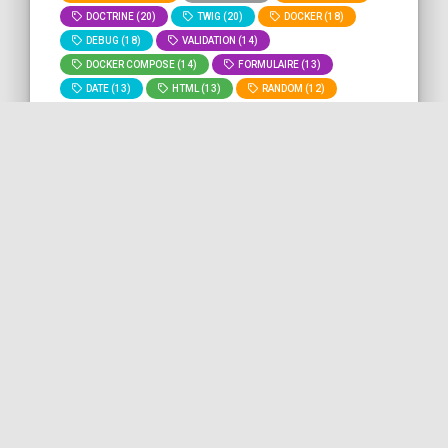
DOCTRINE (20)
TWIG (20)
DOCKER (18)
DEBUG (18)
VALIDATION (14)
DOCKER COMPOSE (14)
FORMULAIRE (13)
DATE (13)
HTML (13)
RANDOM (12)
GIT (11)
BASH (11)
DEVOPS (10)
MYSQL (9)
ROUTING (8)
» Voir tous
» Lancer la recherche "
array-
les tags
reduce
" sur tout le site.
Indexation d'un tableau PHP
d'objets par leur classe
Dans ce bout de code, nous voyons