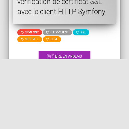
vérification de certificat SSL
avec le client HTTP Symfony
SYMFONY
HTTP-CLIENT
SSL
SÉCURITÉ
CURL
🇬🇧 LIRE EN ANGLAIS
🇫🇷 LIRE EN FRANÇAIS
[Snippet] Ma configuration
EasyDeploy