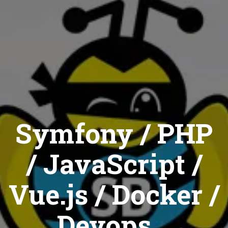
Symfony / PHP
/ JavaScript /
Vue.js / Docker /
Devops...