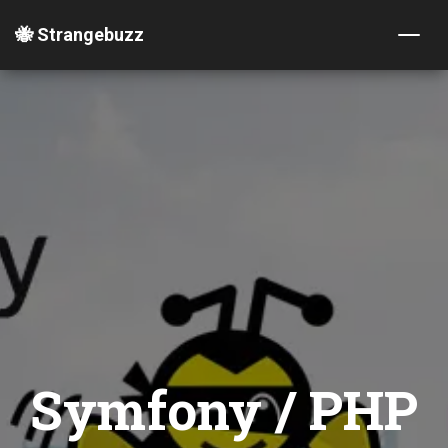
🐝 Strangebuzz
Symfony / PHP