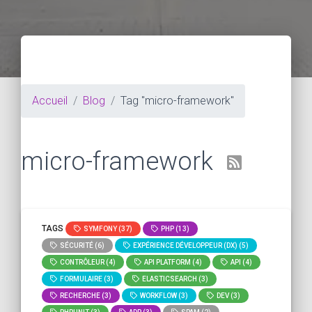
Accueil
Blog
Tag "micro-framework"
micro-framework
TAGS
SYMFONY (37)
PHP (13)
SÉCURITÉ (6)
EXPÉRIENCE DÉVELOPPEUR (DX) (5)
CONTRÔLEUR (4)
API PLATFORM (4)
API (4)
FORMULAIRE (3)
ELASTICSEARCH (3)
RECHERCHE (3)
WORKFLOW (3)
DEV (3)