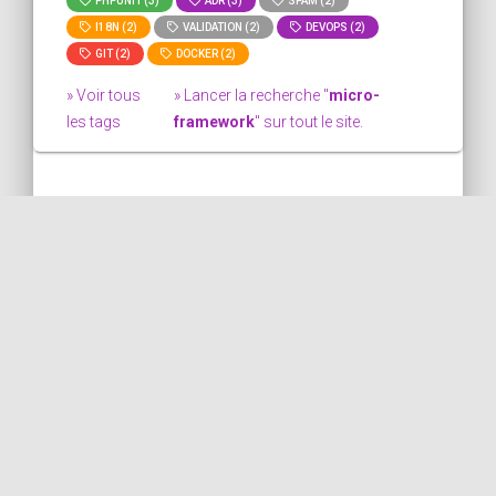
PHPUNIT (3)
ADR (3)
SPAM (2)
I18N (2)
VALIDATION (2)
DEVOPS (2)
GIT (2)
DOCKER (2)
» Voir tous
» Lancer la recherche "
micro-
les tags
framework
" sur tout le site.
Aucun résultat pour le
tag "micro-framework".