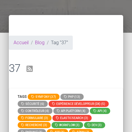
Accueil
Blog
Tag "37"
37
TAGS
SYMFONY (37)
PHP (13)
SÉCURITÉ (6)
EXPÉRIENCE DÉVELOPPEUR (DX) (5)
CONTRÔLEUR (4)
API PLATFORM (4)
API (4)
FORMULAIRE (3)
ELASTICSEARCH (3)
RECHERCHE (3)
WORKFLOW (3)
DEV (3)