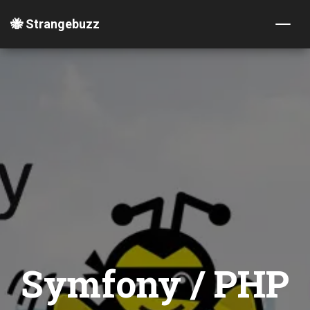
🐝 Strangebuzz
Symfony / PHP