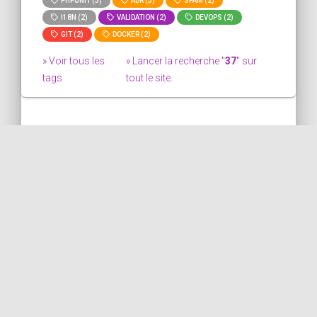
PHPUNIT (3)
ADR (3)
SPAM (2)
I18N (2)
VALIDATION (2)
DEVOPS (2)
GIT (2)
DOCKER (2)
» Voir tous les
» Lancer la recherche "
37
" sur
tags
tout le site.
Aucun résultat pour le
tag "37".