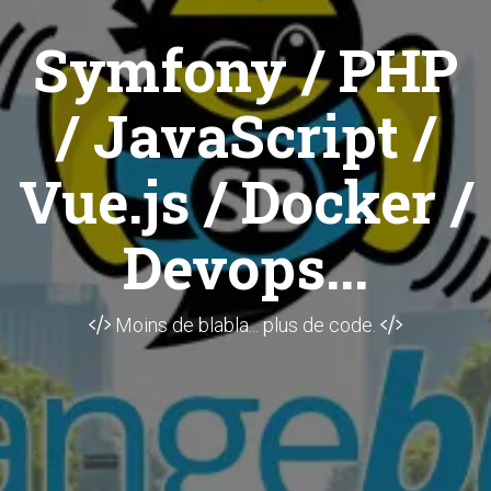
Symfony / PHP
/ JavaScript /
Vue.js / Docker /
Devops...
Moins de blabla... plus de code.