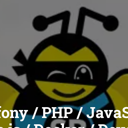
ony / PHP / JavaS