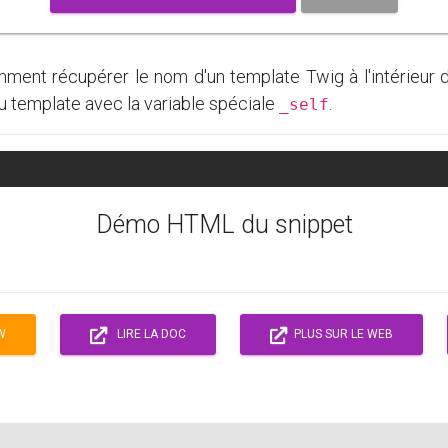
nt récupérer le nom d'un template Twig à l'intérieur d'
du template avec la variable spéciale
.
_self
Démo HTML du snippet
W
LIRE LA DOC
PLUS SUR LE WEB