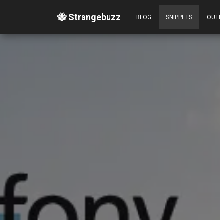
🐝 Strangebuzz
BLOG
SNIPPETS
OUT