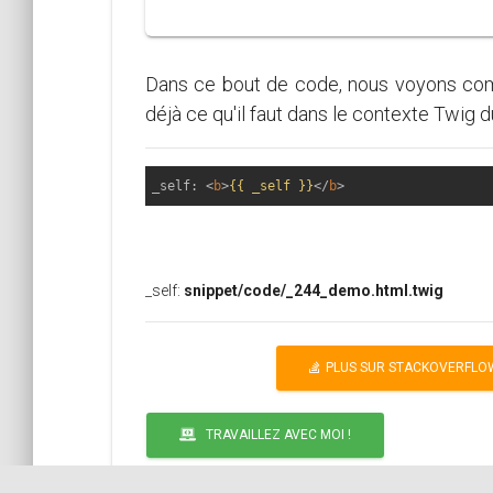
Dans ce bout de code, nous voyons comme
déjà ce qu'il faut dans le contexte Twig 
_self: 
<
b
>
{{ _self }}
</
b
>
_self:
snippet/code/_244_demo.html.twig
PLUS SUR STACKOVERFLO
TRAVAILLEZ AVEC MOI !