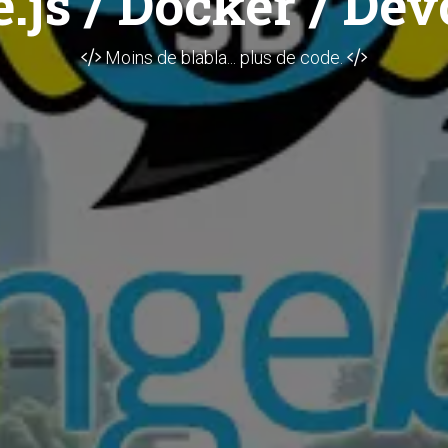
.js / Docker / Dev
Moins de blabla... plus de code.