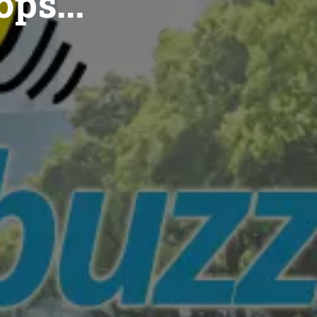
ops...