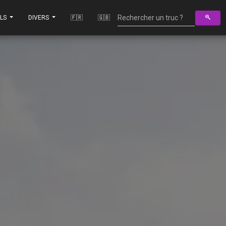
ILS
DIVERS
🇫🇷
🇬🇧