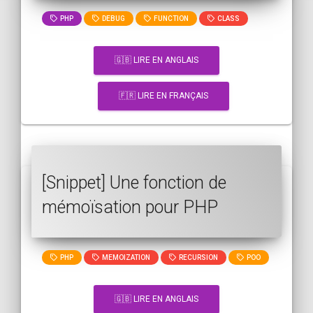
PHP
DEBUG
FUNCTION
CLASS
🇬🇧 LIRE EN ANGLAIS
🇫🇷 LIRE EN FRANÇAIS
[Snippet] Une fonction de
mémoïsation pour PHP
PHP
MEMOIZATION
RECURSION
POO
🇬🇧 LIRE EN ANGLAIS