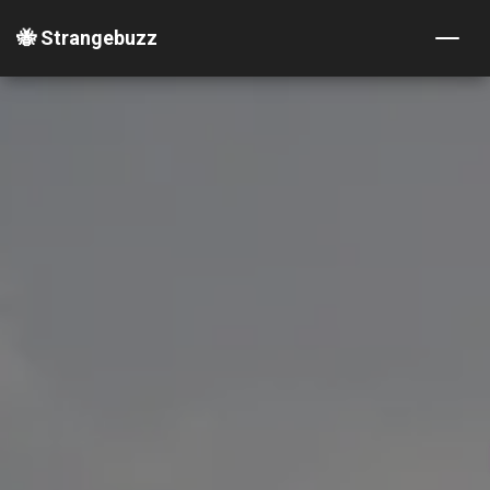
🐝 Strangebuzz