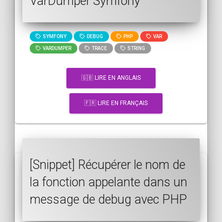
VarDumper Symfony
SYMFONY
DEBUG
PHP
VAR
VARDUMPER
TRACE
STRING
🇬🇧 LIRE EN ANGLAIS
🇫🇷 LIRE EN FRANÇAIS
[Snippet] Récupérer le nom de
la fonction appelante dans un
message de debug avec PHP