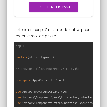
TESTER LE MOT DE PASSE
Jetons un coup d'œil au code utilisé pour
tester le mot de passe :
<?php
declare
(strict_types=
1
);

// src/Controller/Post/Post26Trait.php
namespace
App
\
Controller
\
Post
;

use
App
\
Form
\
AccountCreateType
use
Symfony
\
Component
\
Form
\
FormFactoryInterface
use
Symfony
\
Component
\
HttpFoundation
\
JsonResponse