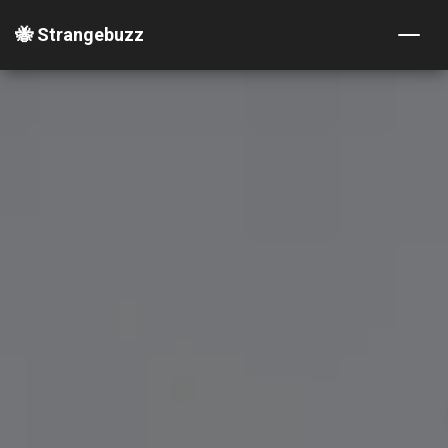
🐝 Strangebuzz