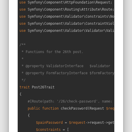
use
Symfony
\
Component
\
HttpFoundation
\
Request
use
Symfony
\
Component
\
Routing
\
Attribute
\
Route
use
Symfony
\
Component
\
Validator
\
Constraints
\
NotComprom
use
Symfony
\
Component
\
Validator
\
ConstraintViolation
use
Symfony
\
Component
\
Validator
\
Validator
\
ValidatorInt
/**

 * Functions for the 26th post.

 *

 * 
@property
 ValidatorInterface   $validator

 * 
@property
 FormFactoryInterface $formFactory

 */
trait
Post26Trait
{

#[Route(path: '/26/check-password', name: 'check_p
public
function
checkPassword
(
Request 
$request
): 
J
{

$painPassword
 = 
$request
->request->get(
'passwo
$constraints
 = [
