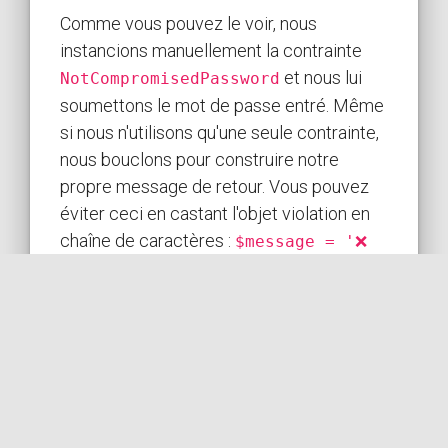
Comme vous pouvez le voir, nous
instancions manuellement la contrainte
et nous lui
NotCompromisedPassword
soumettons le mot de passe entré. Même
si nous n'utilisons qu'une seule contrainte,
nous bouclons pour construire notre
propre message de retour. Vous pouvez
éviter ceci en castant l'objet violation en
chaîne de caractères :
$message = '❌
. Dans ce cas le
'.$violations;
message contiendra le mot de passe qui a
été entré. Le validateur fonctionne
comme prévu, voyons comment l'utiliser
dans un formulaire de création de compte.
Utilisation du