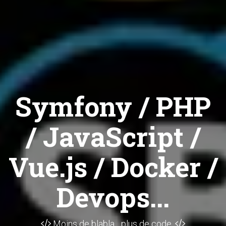
Symfony / PHP
/ JavaScript /
Vue.js / Docker /
Devops...
Moins de blabla... plus de code.