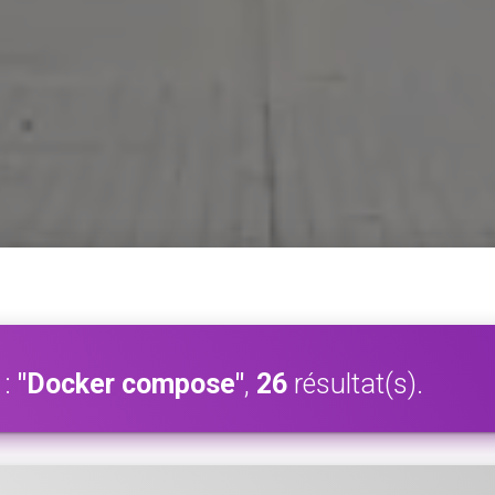
 :
"Docker compose"
,
26
résultat(s).