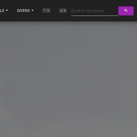
ILS
DIVERS
🇫🇷
🇬🇧