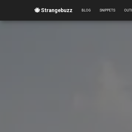
🐝 Strangebuzz
BLOG
SNIPPETS
OUT