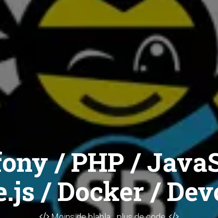
ony / PHP / JavaS
.js / Docker / Dev
Moins de blabla... plus de code.