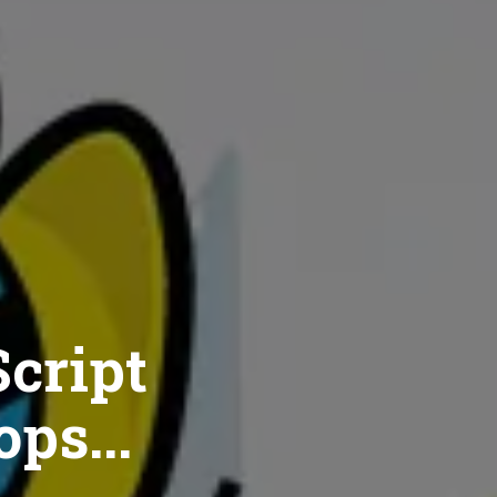
cript
ops...