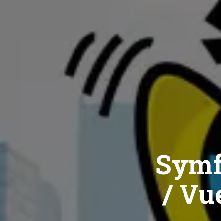
Symf
/ Vue