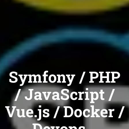
Symfony / PHP
/ JavaScript /
Vue.js / Docker /
Devops...