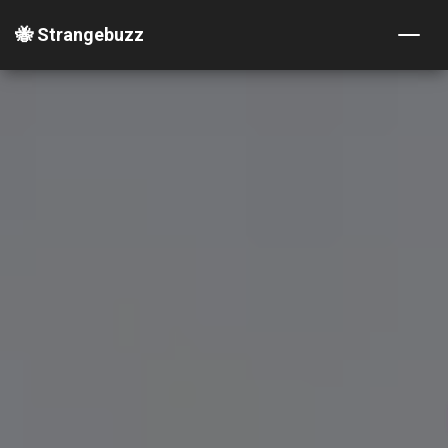
🐝 Strangebuzz