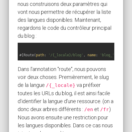
nous construisons deux paramètres qui
vont nous permettre de récupérer la liste
des langues disponibles. Maintenant,
regardons le code du contrôleur principal
du blog :
#[Route(
path
: 
'/{_locale}/blog'
, 
name
: 
'blog_'
, requir
Dans l'annotation "route", nous pouvons
voir deux choses. Premièrement, le slug
de la langue
va préfixer
/{_locale}
toutes les URLs du blog, il est ainsi facile
d'identifier la langue d'une ressource. (on a
donc deux arbres différents :
et
)
/en
/fr
Nous avons ensuite une restriction pour
les langues disponibles. Dans ce cas nous