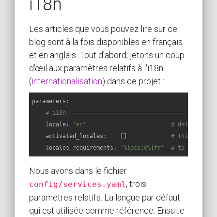
i18n
Les articles que vous pouvez lire sur ce
blog sont à la fois disponibles en français
et en anglais. Tout d'abord, jetons un coup
d'œil aux paramètres relatifs à l'i18n.
(
internationalisation
) dans ce projet :
parameters:
# i18n ———————————————————————————————————————————
locale:
'en'
# default loc
activated_locales:
    []             
# This parame
locales_requirements:
'%locale%|fr'
# to inject i
Nous avons dans le fichier
, trois
config/services.yaml
paramètres relatifs. La langue par défaut
qui est utilisée comme référence. Ensuite