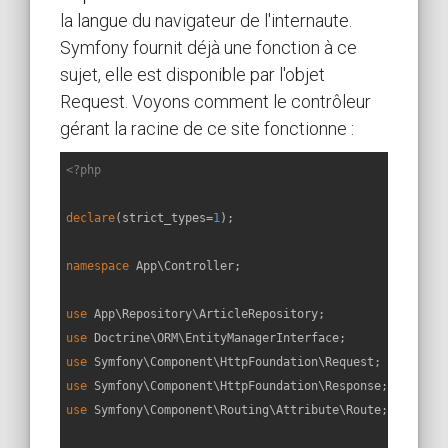
la langue du navigateur de l'internaute.
Symfony fournit déjà une fonction à ce
sujet, elle est disponible par l'objet
Request. Voyons comment le contrôleur
gérant la racine de ce site fonctionne :
<?php
declare
(strict_types=
1
);

namespace
App
\
Controller
;

use
App
\
Repository
\
ArticleRepository
use
Doctrine
\
ORM
\
EntityManagerInterface
use
Symfony
\
Component
\
HttpFoundation
\
Request
use
Symfony
\
Component
\
HttpFoundation
\
Response
use
Symfony
\
Component
\
Routing
\
Attribute
\
Route
;
