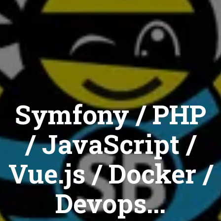
Symfony / PHP
/ JavaScript /
Vue.js / Docker /
Devops...