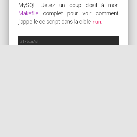
MySQL. Jetez un coup d'œil à mon
Makefile
complet pour voir comment
j'appelle ce script dans la cible
.
run
#!/bin/sh
# https://stackoverflow.com/q/42567475/633864
seconds=1

until docker container 
exec
 -it strangebuzz-db-1 mysql
  >&2 
echo
"MySQL is unavailable - waiting for it... 
  sleep 1

  seconds=$(expr 
$seconds
done
PLUS SUR STACKOVERFLOW
LIRE LA DOC