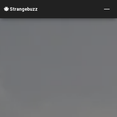
🐝 Strangebuzz