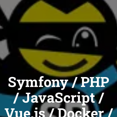
Symfony / PHP
/ JavaScript /
Vue.js / Docker /