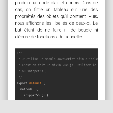
produire un code clair et concis. Dans ce
cas, on filtre un tableau sur une des
propriétés des objets qu'il contient. Puis,
nous affichons les libellés de ceux-ci. Le
but étant de ne faire ni de boucle ni
d'écrire de fonctions additionnelles.
/**

 * J'utilise un module JavaScript afin d'isoler chaque 
 * C'est en fait un mixin Vue.js. Utilisez le code appe
 * ou snippetXX().

 */
export 
default
 {

  methods: {

    snippet55 () {

const
 todos = [

        { label: 
'Call mum'
, type: 
'todo'
, isUrgent: 
t