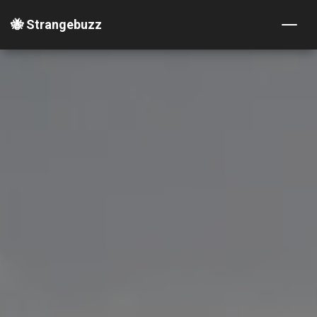
🐝 Strangebuzz