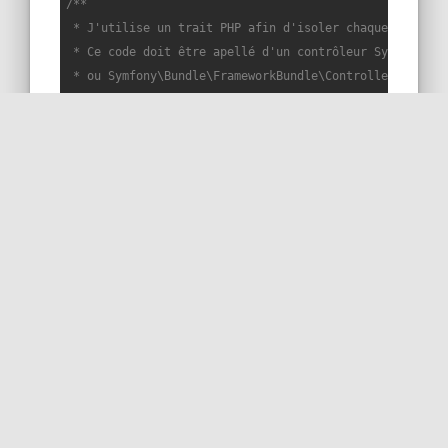
/**

 * J'utilise un trait PHP afin d'isoler chaque snippet 
 * Ce code doit être apellé d'un contrôleur Symfony éte
 * ou Symfony\Bundle\FrameworkBundle\Controller\Control
 * Les services sont injectés dans le constructeur du c
 */
trait
Snippet208Trait
{

public
function
snippet208
(
Request 
$request
): 
void
{

$clientIp
 = 
$request
->getClientIp();

$locale
 = 
$request
->getLocale();

        dump(
$clientIp
, 
$locale
);

        dump(compact(
'clientIp'
, 
'locale'
));

// in dev mode, the debug is added in the prof
$output
 = 
<<<OUTPUT

Snippet208Trait.php line 19

"127.0.0.1"
