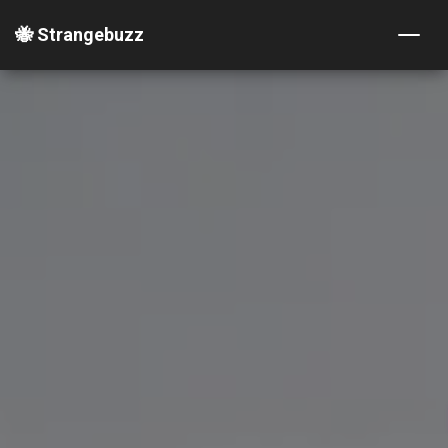
🐝 Strangebuzz