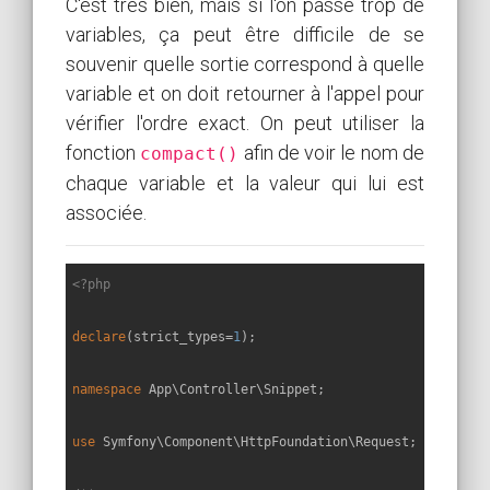
C'est très bien, mais si l'on passe trop de
variables, ça peut être difficile de se
souvenir quelle sortie correspond à quelle
variable et on doit retourner à l'appel pour
vérifier l'ordre exact. On peut utiliser la
fonction
afin de voir le nom de
compact()
chaque variable et la valeur qui lui est
associée.
<?php
declare
(strict_types=
1
);

namespace
App
\
Controller
\
Snippet
;

use
Symfony
\
Component
\
HttpFoundation
\
Request
;
