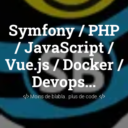
Symfony / PHP
/ JavaScript /
Vue.js / Docker /
Devops...
Moins de blabla... plus de code.