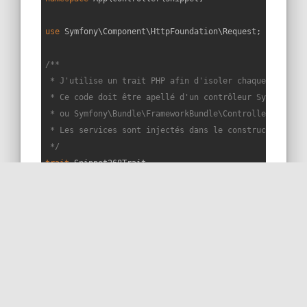
use
Symfony
\
Component
\
HttpFoundation
\
Request
;

/**

 * J'utilise un trait PHP afin d'isoler chaque snippet 
 * Ce code doit être apellé d'un contrôleur Symfony éte
 * ou Symfony\Bundle\FrameworkBundle\Controller\Control
 * Les services sont injectés dans le constructeur du c
 */
trait
Snippet268Trait
{

public
function
snippet268
(
Request 
$request
): 
void
{

$values
 = [

// true
'on'
,

'true'
,

'1'
,
