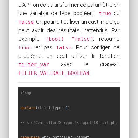
d'API, on doit transformer ce paramètre en
une variable de type booléen :
ou
true
. On pourrait utiliser un cast, mais ça
false
peut avoir des résultats inattendus. Par
exemple,
, retourne
(bool) "false"
, et pas
. Pour corriger ce
true
false
problème, on peut utiliser la fonction
avec le drapeau
filter_var
.
FILTER_VALIDATE_BOOLEAN
<?php
declare
(strict_types=
1
);

// src/Controller/Snippet/Snippet268Trait.php
namespace
App
\
Controller
\
Snippet
;
