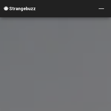
🐝 Strangebuzz