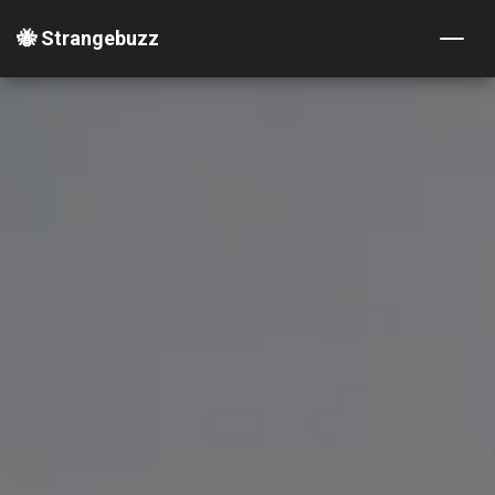
🐝 Strangebuzz