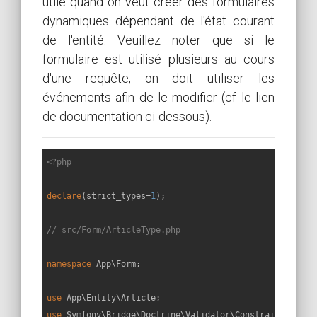
utile quand on veut créer des formulaires
dynamiques dépendant de l'état courant
de l'entité. Veuillez noter que si le
formulaire est utilisé plusieurs au cours
d'une requête, on doit utiliser les
événements afin de le modifier (cf le lien
de documentation ci-dessous).
<?php
declare
(strict_types=
1
);

// src/Form/ArticleType.php
namespace
App
\
Form
;

use
App
\
Entity
\
Article
use
Symfony
\
Bridge
\
Doctrine
\
Validator
\
Constraints
\
Uniq