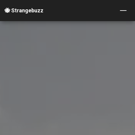
🐝 Strangebuzz