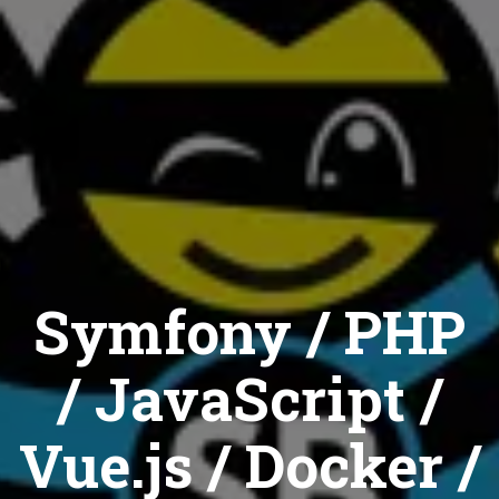
Symfony / PHP
/ JavaScript /
Vue.js / Docker /