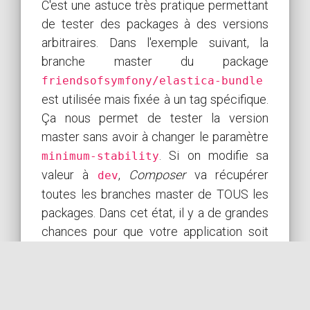
C'est une astuce très pratique permettant
de tester des packages à des versions
arbitraires. Dans l'exemple suivant, la
branche master du package
friendsofsymfony/elastica-bundle
est utilisée mais fixée à un tag spécifique.
Ça nous permet de tester la version
master sans avoir à changer le paramètre
. Si on modifie sa
minimum-stability
valeur à
,
Composer
va récupérer
dev
toutes les branches master de TOUS les
packages. Dans cet état, il y a de grandes
chances pour que votre application soit
cassée (ne faites pas cela!).
[Edit 12/01/2020]
: On peut aussi utiliser
le paramètre
"prefer-stable": true
pour arriver au même résultat. Dans ce