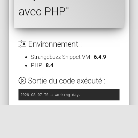
avec PHP"
Environnement :
Strangebuzz Snippet VM :
6.4.9
PHP :
8.4
Sortie du code exécuté :
2026-08-07 IS a working day.
RETOUR AU CODE
PLUS SUR STACKOVERFLOW