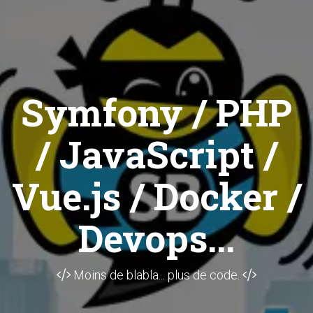
Symfony / PHP
/ JavaScript /
Vue.js / Docker /
Devops...
Moins de blabla... plus de code.