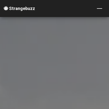
🐝 Strangebuzz