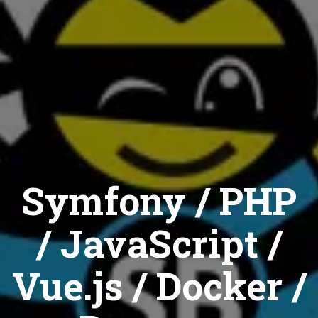
Symfony / PHP
/ JavaScript /
Vue.js / Docker /