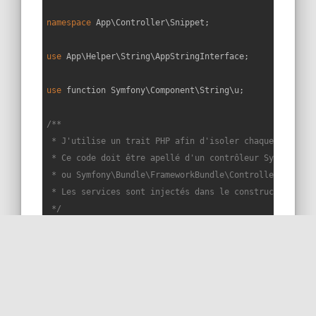
namespace
App
\
Controller
\
Snippet
;

use
App
\
Helper
\
String
\
AppStringInterface
;

use
function
Symfony
\
Component
\
String
\
u
;

/**

 * J'utilise un trait PHP afin d'isoler chaque snippet 
 * Ce code doit être apellé d'un contrôleur Symfony éte
 * ou Symfony\Bundle\FrameworkBundle\Controller\Control
 * Les services sont injectés dans le constructeur du c
 */
trait
Snippet266Trait
{

public
function
snippet266
(
): 
void
{

$reflector
 = 
new
 \ReflectionClass(AppStringInte
$fileName
 = 
$reflector
->getFileName();
