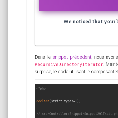
We noticed that your br
Dans le
snippet précédent
, nous avons
. Main
RecursiveDirectoryIterator
surprise, le code utilisant le composant S
<?php
declare
(strict_types=
1
);

// src/Controller/Snippet/Snippet291Trait.ph