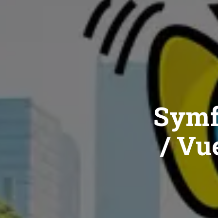
Symf
/ Vue