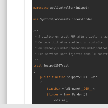
namespace
App
\
Controller
\
Snippet
;

use
Symfony
\
Component
\
Finder
\
Finder
;

/**

 * J'utilise un trait PHP afin d'isoler chaq
 * Ce code doit être apellé d'un contrôleur 
 * ou Symfony\Bundle\FrameworkBundle\Control
 * Les services sont injectés dans le constr
 */
trait
Snippet291Trait
{

public
function
snippet291
(
): 
void
{

$baseDir
 = \dirname(
__DIR__
);

$finder
 = (
new
 Finder())

            ->files()

            ->name(
'*.php'
)
