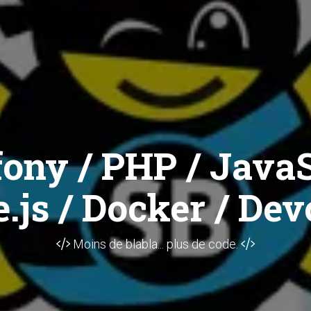
ony / PHP / JavaS
.js / Docker / Dev
Moins de blabla... plus de code.