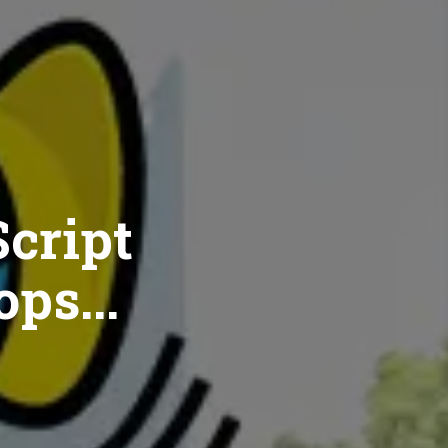
cript
ops...