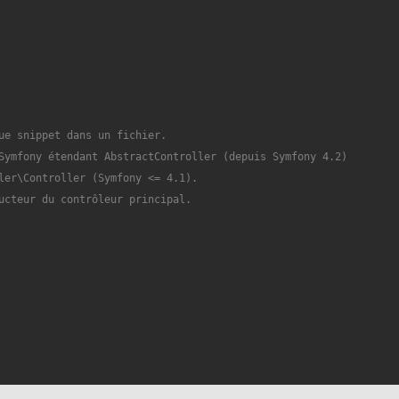
ue snippet dans un fichier.

Symfony étendant AbstractController (depuis Symfony 4.2)

ler\Controller (Symfony <= 4.1).

ucteur du contrôleur principal.
