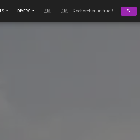
ILS
DIVERS
🇫🇷
🇬🇧