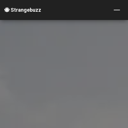
🐝 Strangebuzz