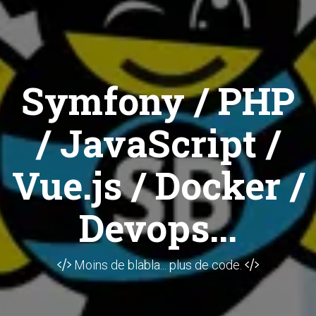
Symfony / PHP
/ JavaScript /
Vue.js / Docker /
Devops...
Moins de blabla... plus de code.